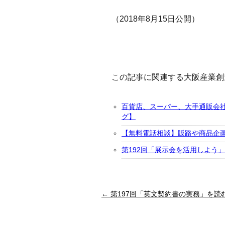
（2018年8月15日公開）
この記事に関連する大阪産業創
百貨店、スーパー、大手通販会
グ】
【無料電話相談】販路や商品企
第192回「展示会を活用しよう」
← 第197回「英文契約書の実務」を読