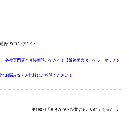
造館のコンテンツ
社、各種専門店と直接商談ができる！【販路拡大ターゲットマッチン
画でお悩みならお気軽にご相談ください！
む
第199回「働きながら起業するために」を読む →