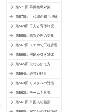
第571回 早期離職対策
第570回 世代間の相互理解
第569回 干支と育休制度
第568回 購買心理の変化
第567回 スマホで工程管理
第566回 機能を引き算②
第565回 伝わる伝え方
第564回 経営戦略Ⅱ
第563回 リスクへの対策
第562回 チームを意識
第561回 外国人の起業
第560回 限定品の体験価値