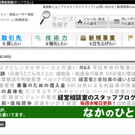
業創造館(サンソウカン)
産創館とは
|
アクセス
|
サイトマップ
|
お問い合わせ
|
報道関係のみ
グイン・新規ユーザー登録
イページ（ご利用状況）
第198回