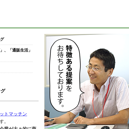
う
グ
」、「通販生活」
ング
ットマッチン
す。
企業が大々的に商