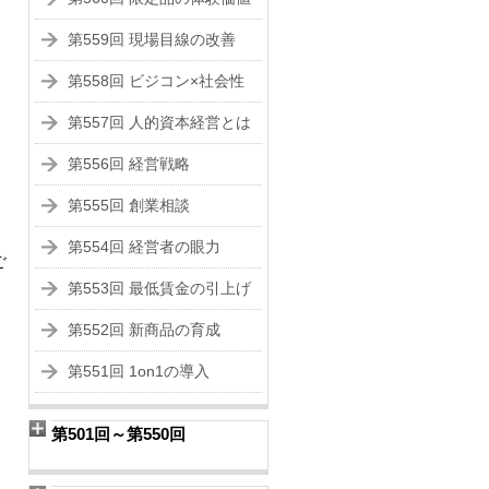
第559回 現場目線の改善
第558回 ビジコン×社会性
第557回 人的資本経営とは
第556回 経営戦略
第555回 創業相談
第554回 経営者の眼力
ご
第553回 最低賃金の引上げ
第552回 新商品の育成
第551回 1on1の導入
第501回～第550回