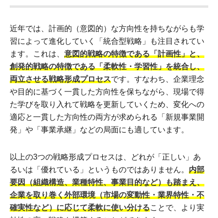
近年では、計画的（意図的）な方向性を持ちながらも学
習によって進化していく「統合型戦略」も注目されてい
ます。これは、
意図的戦略の特徴である「計画性」と、
創発的戦略の特徴である「柔軟性・学習性」を統合し、
両立させる戦略形成プロセス
です。すなわち、企業理念
や目的に基づく一貫した方向性を保ちながら、現場で得
た学びを取り入れて戦略を更新していくため、変化への
適応と一貫した方向性の両方が求められる「新規事業開
発」や「事業承継」などの局面にも適しています。
以上の3つの戦略形成プロセスは、どれが「正しい」あ
るいは「優れている」というものではありません。
内部
要因（組織構造、業種特性、事業目的など）も踏まえ、
企業を取り巻く外部環境（市場の変動性・業界特性・不
確実性など）に応じて柔軟に使い分ける
ことで、より実