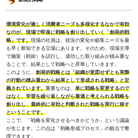
環境変化が激しく消費者ニーズも多様化するなかで有効
なのが、現場で即座に戦略を創り出していく「創発的戦
略」です。
現場の社員は、状況の変化や顧客ニーズを最
も早く察知できる立場にあります。そのため、現場主導
で施策（戦術）を試行し、成功した取り組みが積み重な
ることで、結果として戦略へと昇華していきます。
このように、
創発的戦略とは「組織が意図せずとも実際
の行動の積み重ねから結果として形成される戦略」と定
義されています。
重要なのは、
単に戦略を変更するので
はなく、学習を繰り返しながら最適と考えられる戦略を
創り出し、最終的に有効と判断された戦略を実行に移す
ということです。
ここで、「戦略を変化させるべきかどうか」という議論
が生じます。この点は「戦略形成プロセス」の観点で整
理できます。