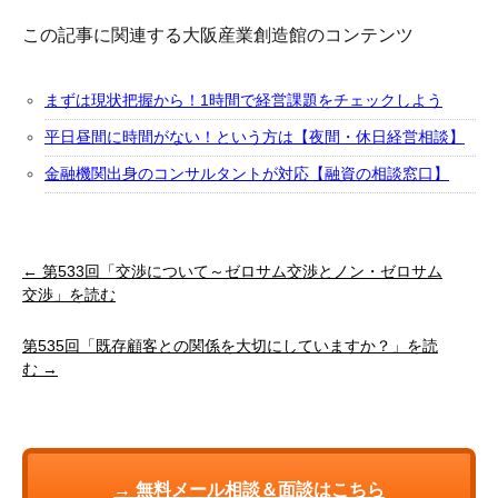
この記事に関連する大阪産業創造館のコンテンツ
まずは現状把握から！1時間で経営課題をチェックしよう
平日昼間に時間がない！という方は【夜間・休日経営相談】
金融機関出身のコンサルタントが対応【融資の相談窓口】
← 第533回「交渉について～ゼロサム交渉とノン・ゼロサム
交渉」を読む
第535回「既存顧客との関係を大切にしていますか？」を読
む →
→ 無料メール相談＆面談はこちら