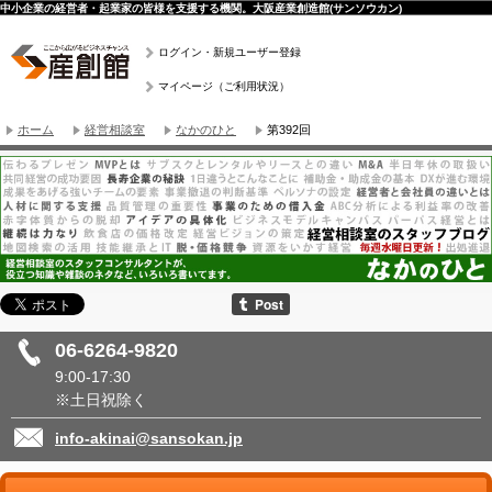
中小企業の経営者・起業家の皆様を支援する機関。大阪産業創造館(サンソウカン)
ログイン・新規ユーザー登録
マイページ（ご利用状況）
ホーム
経営相談室
なかのひと
第392回
06-6264-9820
9:00-17:30
※土日祝除く
info-akinai@sansokan.jp