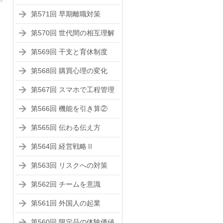
第571回 早期離職対策
第570回 世代間の相互理解
第569回 干支と育休制度
第568回 購買心理の変化
第567回 スマホで工程管理
第566回 機能を引き算②
第565回 伝わる伝え方
第564回 経営戦略Ⅱ
第563回 リスクへの対策
第562回 チームを意識
第561回 外国人の起業
第560回 限定品の体験価値