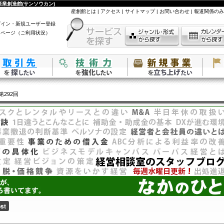
業創造館(サンソウカン)
産創館とは
|
アクセス
|
サイトマップ
|
お問い合わせ
|
報道関係のみ
グイン・新規ユーザー登録
イページ（ご利用状況）
第292回