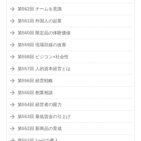
第562回 チームを意識
第561回 外国人の起業
第560回 限定品の体験価値
第559回 現場目線の改善
第558回 ビジコン×社会性
第557回 人的資本経営とは
第556回 経営戦略
第555回 創業相談
第554回 経営者の眼力
第553回 最低賃金の引上げ
第552回 新商品の育成
第551回 1on1の導入