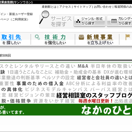
業創造館(サンソウカン)
産創館とは
|
アクセス
|
サイトマップ
|
お問い合わせ
|
報道関係のみ
グイン・新規ユーザー登録
イページ（ご利用状況）
第506回