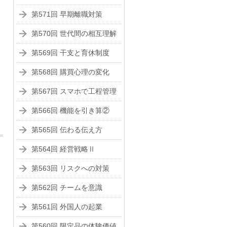
第571回 早期離職対策
第570回 世代間の相互理解
第569回 干支と育休制度
第568回 購買心理の変化
第567回 スマホで工程管理
第566回 機能を引き算②
第565回 伝わる伝え方
第564回 経営戦略Ⅱ
第563回 リスクへの対策
第562回 チームを意識
第561回 外国人の起業
第560回 限定品の体験価値