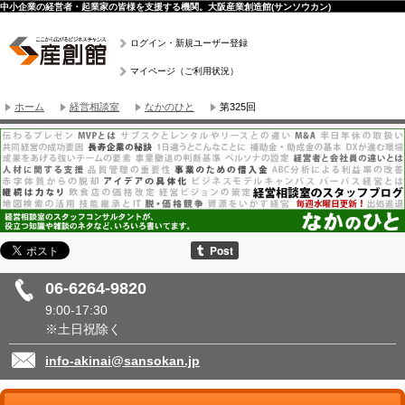
中小企業の経営者・起業家の皆様を支援する機関。大阪産業創造館(サンソウカン)
ログイン・新規ユーザー登録
マイページ（ご利用状況）
ホーム
経営相談室
なかのひと
第325回
06-6264-9820
9:00-17:30
※土日祝除く
info-akinai@sansokan.jp