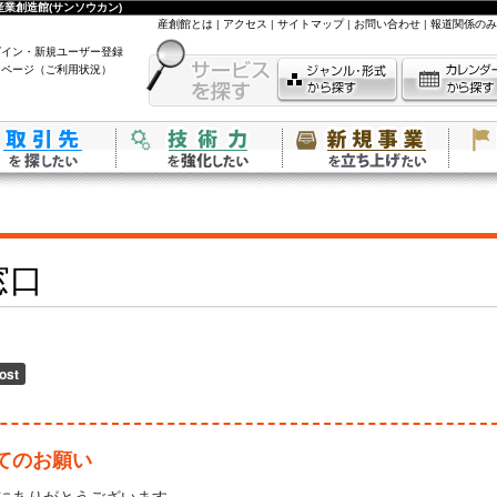
業創造館(サンソウカン)
産創館とは
|
アクセス
|
サイトマップ
|
お問い合わせ
|
報道関係のみ
グイン・新規ユーザー登録
イページ（ご利用状況）
窓口
てのお願い