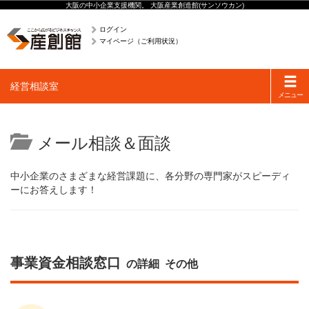
大阪の中小企業支援機関。 大阪産業創造館(サンソウカン)
ログイン
マイページ（ご利用状況）
Toggle
経営相談室
navigati
メニュー
メール相談＆面談
中小企業のさまざまな経営課題に、各分野の専門家がスピーディ
ーにお答えします！
事業資金相談窓口
の詳細
その他