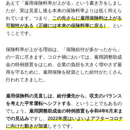
あえて「雇用保険料率が上がる」という書き方をしまし
たが、実は見直し後も本来の保険料率よりは低く抑えら
れています。つまり、
この先さらに雇用保険料は上がる
可能性がある（正確には本来の保険料率に戻る）
、とい
うことです。
保険料率が上がる理由は、「保険給付が多かったから」
の一言に尽きます。コロナ禍においては、雇用調整助成
金の特例措置をはじめ、企業の負担を大きく増やさず雇
用を守るために、雇用保険を財源とした給付がたくさん
行われてきました。
雇用保険料の見直しは、給付優先から、収支のバランス
を考えた平常運転へシフトする
、ということでもあるの
でしょう。
雇用調整助成金の特例措置も令和4年6月末ま
での見込み
ですし、
2022年度はいよいよアフターコロナ
に向けた動きが加速
しそうです。