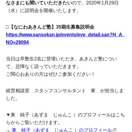
なさまにも聞いていただきたい
ので、2020年1月29日
（水）に説明会を開催いたします。
□【なにわあきんど塾】35期生募集説明会
https://www.sansokan.jp/events/eve_detail.san?H_A_
NO=29094
当日は卒塾生2名に登壇いただき、あきんど塾につい
て、忌憚なく語っていただきます。
ご関心おありの方はぜひご参加ください！
経営相談室 スタッフコンサルタント 東 が担当しま
した。
▼東 純子（あずま じゅんこ ）のプロフィールはこち
らからご覧いただけます。
→ 東 純子（あずま じゅんこ ）のプロフィール