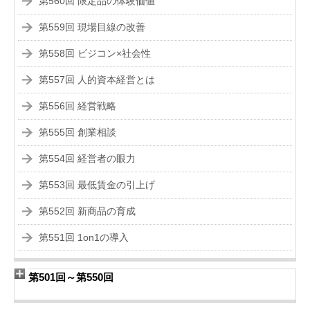
第560回 限定品の体験価値
第559回 現場目線の改善
第558回 ビジコン×社会性
第557回 人的資本経営とは
第556回 経営戦略
第555回 創業相談
第554回 経営者の眼力
第553回 最低賃金の引上げ
第552回 新商品の育成
第551回 1on1の導入
第501回～第550回