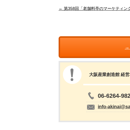
← 第358回「老舗料亭のマーケティン
→
大阪産業創造館 経
06-6264-98
info-akinai@s