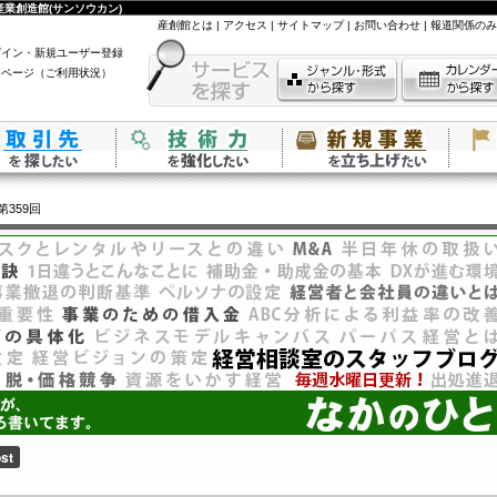
業創造館(サンソウカン)
産創館とは
|
アクセス
|
サイトマップ
|
お問い合わせ
|
報道関係のみ
グイン・新規ユーザー登録
イページ（ご利用状況）
第359回