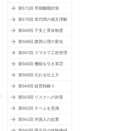
第571回 早期離職対策
第570回 世代間の相互理解
第569回 干支と育休制度
第568回 購買心理の変化
第567回 スマホで工程管理
第566回 機能を引き算②
第565回 伝わる伝え方
第564回 経営戦略Ⅱ
第563回 リスクへの対策
第562回 チームを意識
第561回 外国人の起業
第560回 限定品の体験価値