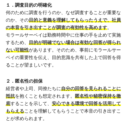
１．調査目的の明確化
何のために調査を行うのか、なぜ調査することが重要な
のか、その
目的と意義を理解してもらったうえで、社員
の本音を引き出すことが調査の有効性を高めます
。
モラールサーベイは勤務時間中に仕事の手を止めて実施
するため、
目的が明確でない場合は有効な回答が得られ
ない可能性
があります。そのため、事前にモラールサー
ベイの重要性を伝え、目的意識を共有した上で回答を得
ることが望ましいです。
２．匿名性の担保
経営者や上司、同僚たちに
自分の回答を見られることに
抵抗
を抱くことも想定されます。
匿名性や秘密保持を徹
底
することを示して、
安心できる環境で回答を活用して
もらえる
ことを理解してもらうことで本音の引き出すこ
とが求められます。