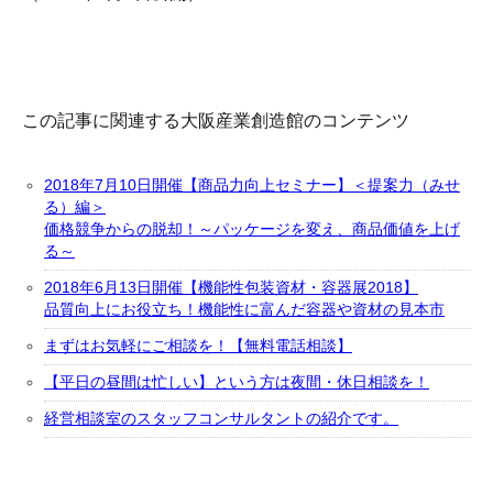
この記事に関連する大阪産業創造館のコンテンツ
2018年7月10日開催【商品力向上セミナー】＜提案力（みせ
る）編＞
価格競争からの脱却！～パッケージを変え、商品価値を上げ
る～
2018年6月13日開催【機能性包装資材・容器展2018】
品質向上にお役立ち！機能性に富んだ容器や資材の見本市
まずはお気軽にご相談を！【無料電話相談】
【平日の昼間は忙しい】という方は夜間・休日相談を！
経営相談室のスタッフコンサルタントの紹介です。