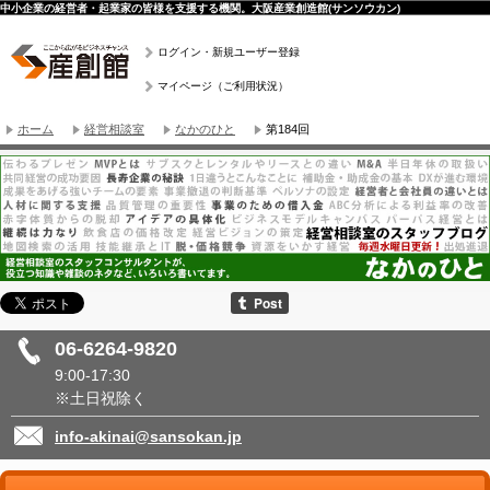
中小企業の経営者・起業家の皆様を支援する機関。大阪産業創造館(サンソウカン)
ログイン・新規ユーザー登録
マイページ（ご利用状況）
ホーム
経営相談室
なかのひと
第184回
06-6264-9820
9:00-17:30
※土日祝除く
info-akinai@sansokan.jp