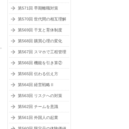
第571回 早期離職対策
第570回 世代間の相互理解
第569回 干支と育休制度
第568回 購買心理の変化
第567回 スマホで工程管理
第566回 機能を引き算②
第565回 伝わる伝え方
第564回 経営戦略Ⅱ
第563回 リスクへの対策
第562回 チームを意識
第561回 外国人の起業
第560回 限定品の体験価値