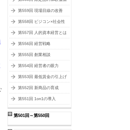
第559回 現場目線の改善
第558回 ビジコン×社会性
第557回 人的資本経営とは
画
第556回 経営戦略
第555回 創業相談
画
第554回 経営者の眼力
第553回 最低賃金の引上げ
第552回 新商品の育成
ご
第551回 1on1の導入
第501回～第550回