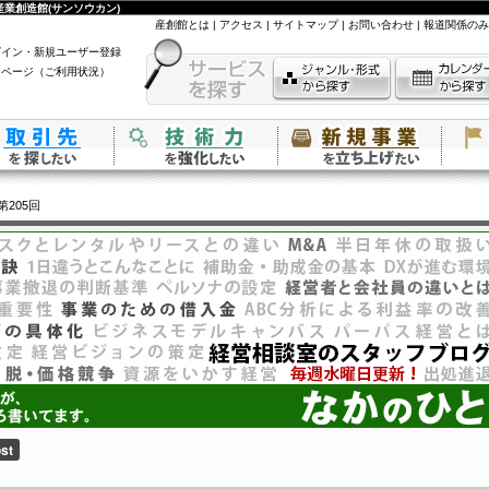
業創造館(サンソウカン)
産創館とは
|
アクセス
|
サイトマップ
|
お問い合わせ
|
報道関係のみ
グイン・新規ユーザー登録
イページ（ご利用状況）
第205回