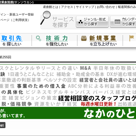
業創造館(サンソウカン)
産創館とは
|
アクセス
|
サイトマップ
|
お問い合わせ
|
報道関係のみ
グイン・新規ユーザー登録
イページ（ご利用状況）
第255回