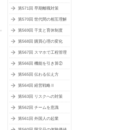
第571回 早期離職対策
第570回 世代間の相互理解
第569回 干支と育休制度
第568回 購買心理の変化
第567回 スマホで工程管理
第566回 機能を引き算②
第565回 伝わる伝え方
第564回 経営戦略Ⅱ
第563回 リスクへの対策
第562回 チームを意識
第561回 外国人の起業
第560回 限定品の体験価値