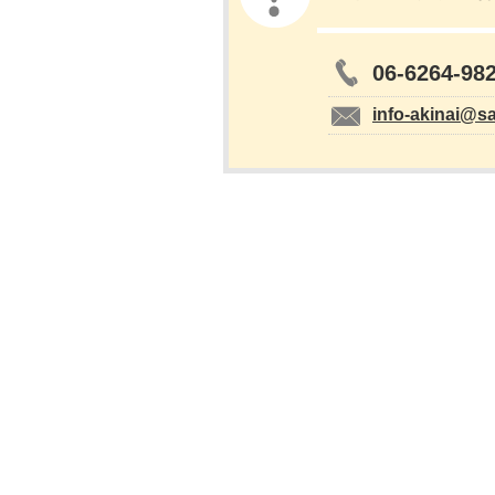
06-6264-98
info-akinai@s