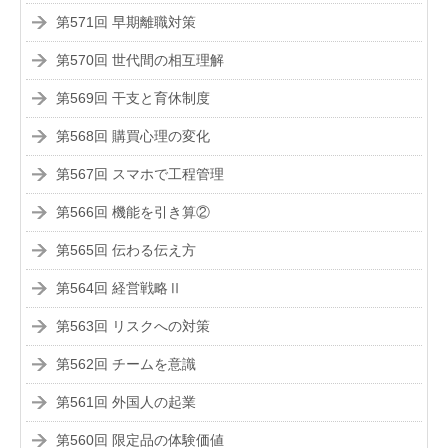
第571回 早期離職対策
第570回 世代間の相互理解
第569回 干支と育休制度
第568回 購買心理の変化
第567回 スマホで工程管理
第566回 機能を引き算②
第565回 伝わる伝え方
第564回 経営戦略Ⅱ
第563回 リスクへの対策
第562回 チームを意識
第561回 外国人の起業
第560回 限定品の体験価値