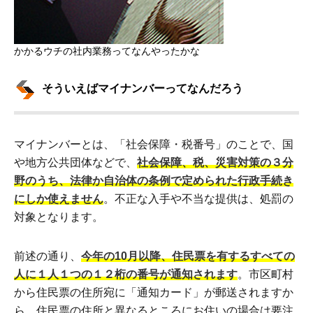
かかるウチの社内業務ってなんやったかな
そういえばマイナンバーってなんだろう
マイナンバーとは、「社会保障・税番号」のことで、国
や地方公共団体などで、
社会保障、税、災害対策の３分
野のうち、法律か自治体の条例で定められた行政手続き
にしか使えません
。不正な入手や不当な提供は、処罰の
対象となります。
前述の通り、
今年の10月以降、住民票を有するすべての
人に１人１つの１２桁の番号が通知されます
。市区町村
から住民票の住所宛に「通知カード」が郵送されますか
ら、住民票の住所と異なるところにお住いの場合は要注