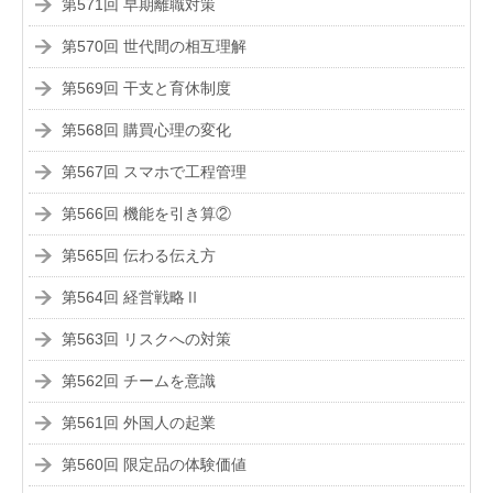
第571回 早期離職対策
第570回 世代間の相互理解
第569回 干支と育休制度
第568回 購買心理の変化
第567回 スマホで工程管理
第566回 機能を引き算②
第565回 伝わる伝え方
第564回 経営戦略Ⅱ
第563回 リスクへの対策
第562回 チームを意識
第561回 外国人の起業
第560回 限定品の体験価値