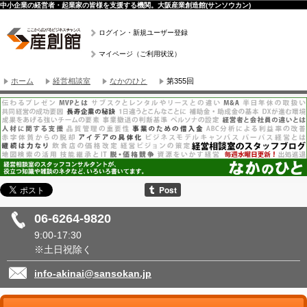
中小企業の経営者・起業家の皆様を支援する機関。大阪産業創造館(サンソウカン)
ログイン・新規ユーザー登録
マイページ（ご利用状況）
ホーム
経営相談室
なかのひと
第355回
06-6264-9820
9:00-17:30
※土日祝除く
info-akinai@sansokan.jp