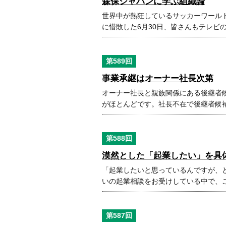
森保ジャパンに学ぶ組織論
世界中が熱狂しているサッカーワールド
に惜敗した6月30日、皆さんもテレビ
第589回
事業承継はオーナー社長次第
オーナー社長と親族関係にある後継者
がほとんどです。社長不在で後継者候
第588回
漠然とした「起業したい」を具
「起業したいと思っているんですが、ど
いの起業相談をお受けしている中で、
第587回