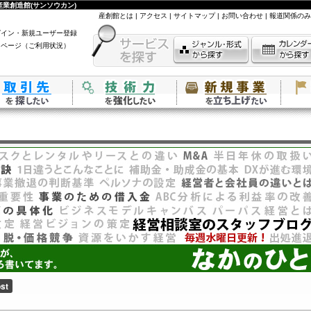
業創造館(サンソウカン)
産創館とは
|
アクセス
|
サイトマップ
|
お問い合わせ
|
報道関係のみ
グイン・新規ユーザー登録
イページ（ご利用状況）