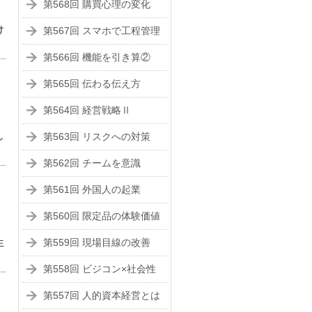
第568回 購買心理の変化
け
第567回 スマホで工程管理
第566回 機能を引き算②
第565回 伝わる伝え方
第564回 経営戦略Ⅱ
し
第563回 リスクへの対策
第562回 チームを意識
第561回 外国人の起業
第560回 限定品の体験価値
生
第559回 現場目線の改善
第558回 ビジコン×社会性
第557回 人的資本経営とは