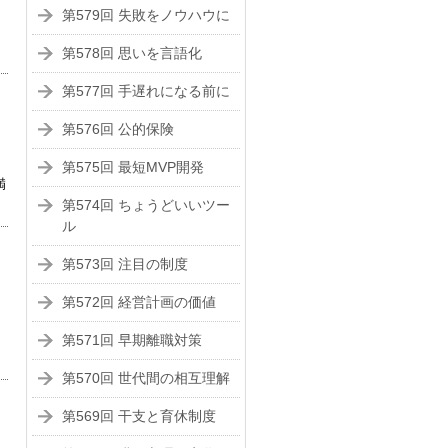
第579回 失敗をノウハウに
第578回 思いを言語化
第577回 手遅れになる前に
第576回 公的保険
第575回 最短MVP開発
満
第574回 ちょうどいいツー
ル
第573回 注目の制度
第572回 経営計画の価値
ら
第571回 早期離職対策
第570回 世代間の相互理解
第569回 干支と育休制度