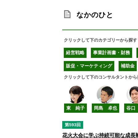
なかのひと
クリックして下のカテゴリーから探
経営戦略
事業計画書・財務
販促・マーケティング
補助金
クリックして下のコンサルタントから
東 純子
岡島 卓也
谷口
第593回
花火大会に学ぶ持続可能な成長