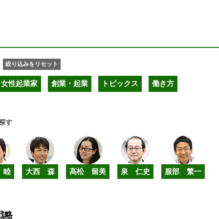
す
絞り込みをリセット
女性起業家
創業・起業
トピックス
働き方
探す
 睦
大西 森
高松 留美
泉 仁史
服部 繁一
戦略