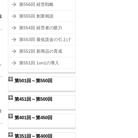
第556回 経営戦略
第555回 創業相談
減
第554回 経営者の眼力
第553回 最低賃金の引上げ
第552回 新商品の育成
第551回 1on1の導入
し
第501回～第550回
第451回～第500回
金
第401回～第450回
第351回～第400回