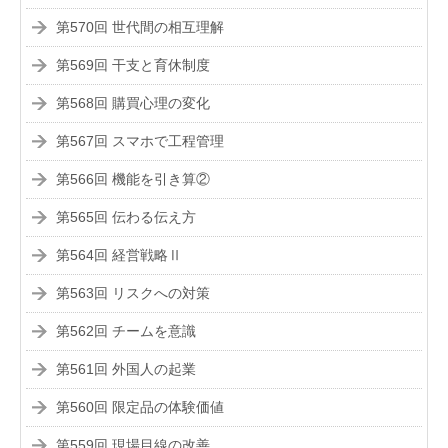
第570回 世代間の相互理解
第569回 干支と育休制度
第568回 購買心理の変化
第567回 スマホで工程管理
第566回 機能を引き算②
第565回 伝わる伝え方
第564回 経営戦略Ⅱ
第563回 リスクへの対策
第562回 チームを意識
第561回 外国人の起業
第560回 限定品の体験価値
第559回 現場目線の改善