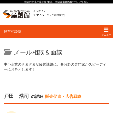
大阪の中小企業支援機関。 大阪産業創造館(サンソウカン)
ログイン
マイページ（ご利用状況）
Toggle
経営相談室
navigati
メニュー
メール相談＆面談
中小企業のさまざまな経営課題に、各分野の専門家がスピーディ
ーにお答えします！
戸田 浩司
の詳細
販売促進・広告戦略