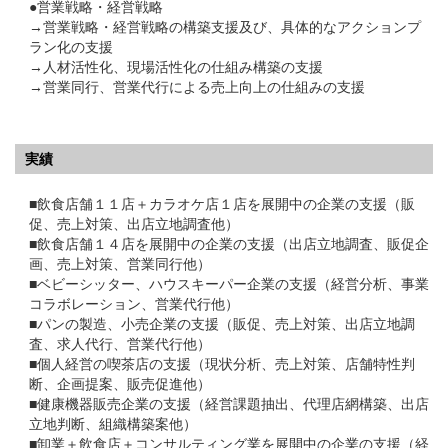
●営業戦略・経営戦略
→営業戦略・経営戦略の構築支援及び、具体的なアクションプ
ラン化の支援
→人材活性化、現場活性化の仕組み構築の支援
→営業同行、営業代行による売上向上の仕組みの支援
実績
■飲食店舗１１店＋カラオケ店１店を展開中の企業の支援（販
促、売上対策、出店立地調査他）
■飲食店舗１４店を展開中の企業の支援（出店立地調査、販促企
画、売上対策、営業同行他）
■ベビーシッター、ハウスキーパー企業の支援（経営分析、事業
コラボレーション、営業代行他）
■パンの製造、小売企業の支援（販促、売上対策、出店立地調
査、求人代行、営業代行他）
■個人経営の喫茶店の支援（現状分析、売上対策、店舗特性判
断、企画提案、販売促進他）
■健康機器販売企業の支援（経営課題抽出、代理店網構築、出店
立地判断、組織構築案他）
■卸業＋飲食店＋コンサルティング業を展開中の企業の支援（経