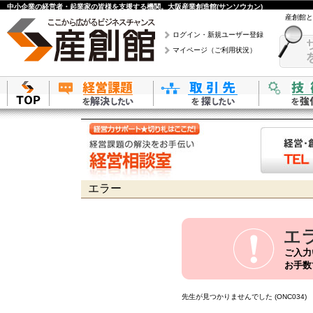
中小企業の経営者・起業家の皆様を支援する機関。大阪産業創造館(サンソウカン)
産創館と
ログイン・新規ユーザー登録
マイページ（ご利用状況）
エラー
ご入力
お手数
先生が見つかりませんでした (ONC034)