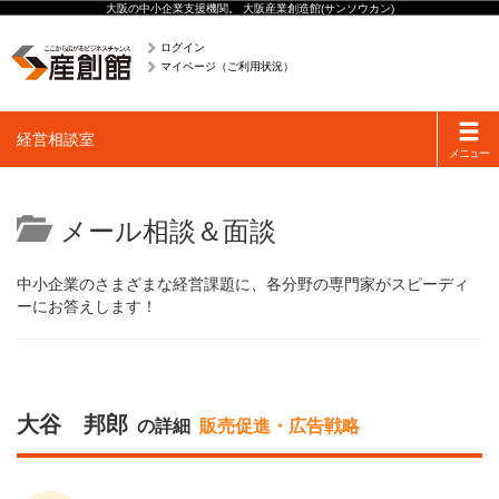
大阪の中小企業支援機関。 大阪産業創造館(サンソウカン)
ログイン
マイページ（ご利用状況）
Toggle
経営相談室
navigati
メニュー
メール相談＆面談
中小企業のさまざまな経営課題に、各分野の専門家がスピーディ
ーにお答えします！
大谷 邦郎
の詳細
販売促進・広告戦略