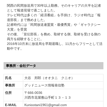
関西の民間放送局で30年以上勤務。そのキャリアの大半を記者
として報道現場で過ごしました。
テレビ時代は多くの「経済番組」を手掛け、ラジオ時代は「報
道部長」まで務めました。
記者時代には「民間放送連盟賞・最優秀賞」や「ギャラクシー
大賞」を受賞
その後、「宣伝部長」を務め、取材する側、取材を受ける側の
両方を経験することに。
2016年10月末に放送局を早期退職し、11月からフリーとして活
動中です。
事務所・会社データ
氏名
大谷 邦郎（オオタニ クニオ）
事務所
グッドニュース情報発信塾
住所
〒666-0036
川西市花屋敷山手町１３－１３
E-MAIL
Kuniootani1961@gmail.com