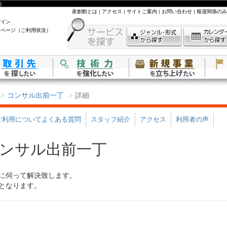
)
産創館とは
|
アクセス
|
サイトご案内
|
お問い合わせ
|
報道関係のみ
グイン
イページ（ご利用状況）
コンサル出前一丁
詳細
ご利用についてよくある質問
スタッフ紹介
アクセス
利用者の声
コンサル出前一丁
に伺って解決致します。
となります。