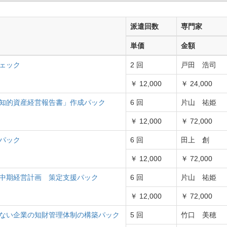
派遣回数
専門家
単価
金額
ェック
2 回
戸田 浩司
￥ 12,000
￥ 24,000
知的資産経営報告書」作成パック
6 回
片山 祐姫
￥ 12,000
￥ 72,000
パック
6 回
田上 創
￥ 12,000
￥ 72,000
中期経営計画 策定支援パック
6 回
片山 祐姫
￥ 12,000
￥ 72,000
ない企業の知財管理体制の構築パック
5 回
竹口 美穂