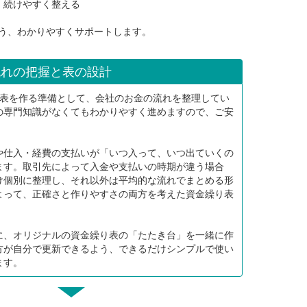
、続けやすく整える
う、わかりやすくサポートします。
流れの把握と表の設計
り表を作る準備として、会社のお金の流れを整理してい
の専門知識がなくてもわかりやすく進めますので、ご安
や仕入・経費の支払いが「いつ入って、いつ出ていくの
ます。取引先によって入金や支払いの時期が違う場合
け個別に整理し、それ以外は平均的な流れでまとめる形
よって、正確さと作りやすさの両方を考えた資金繰り表
に、オリジナルの資金繰り表の「たたき台」を一緒に作
方が自分で更新できるよう、できるだけシンプルで使い
ます。