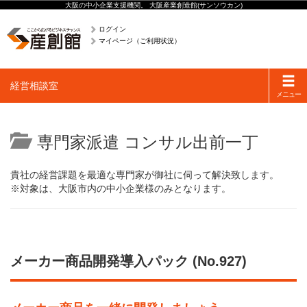
大阪の中小企業支援機関。 大阪産業創造館(サンソウカン)
ログイン
マイページ（ご利用状況）
Toggle
経営相談室
navigati
メニュー
専門家派遣 コンサル出前一丁
貴社の経営課題を最適な専門家が御社に伺って解決致します。
※対象は、大阪市内の中小企業様のみとなります。
メーカー商品開発導入パック (No.927)