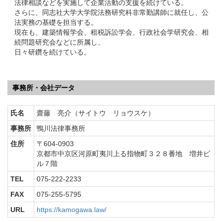
法律相談などを実施して企業活動の支援を続けている。
さらに、同志社大学大学院法務研究科非常勤講師に就任し、公
法実務の基礎を担当する。
現在も、建築情報学会、租税訴訟学会、行政社会学研究会、相
続問題研究会などに所属し、
日々研鑽を続けている。
事務所・会社データ
氏名
齋藤 亮介（サイトウ リョウスケ）
事務所
鴨川法律事務所
住所
〒604-0903
京都市中京区河原町夷川上る指物町３２８番地 増井ビ
ル７階
TEL
075-222-2233
FAX
075-255-5795
URL
https://kamogawa.law/