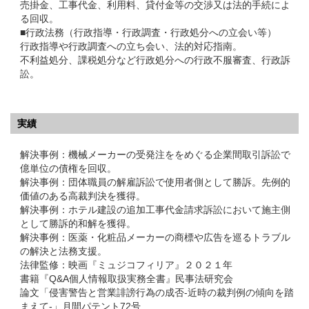
売掛金、工事代金、利用料、貸付金等の交渉又は法的手続によ
る回収。
■行政法務（行政指導・行政調査・行政処分への立会い等）
行政指導や行政調査への立ち会い、法的対応指南。
不利益処分、課税処分など行政処分への行政不服審査、行政訴
訟。
実績
解決事例：機械メーカーの受発注ををめぐる企業間取引訴訟で
億単位の債権を回収。
解決事例：団体職員の解雇訴訟で使用者側として勝訴。先例的
価値のある高裁判決を獲得。
解決事例：ホテル建設の追加工事代金請求訴訟において施主側
として勝訴的和解を獲得。
解決事例：医薬・化粧品メーカーの商標や広告を巡るトラブル
の解決と法務支援。
法律監修：映画『ミュジコフィリア』２０２１年
書籍『Q&A個人情報取扱実務全書』民事法研究会
論文「侵害警告と営業誹謗行為の成否-近時の裁判例の傾向を踏
まえて-」月間パテント72号