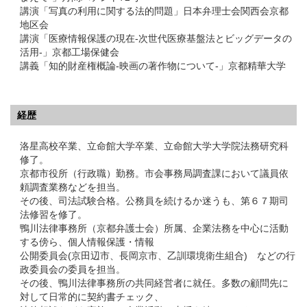
講演「写真の利用に関する法的問題」日本弁理士会関西会京都
地区会
講演「医療情報保護の現在-次世代医療基盤法とビッグデータの
活用-」京都工場保健会
講義「知的財産権概論-映画の著作物について-」京都精華大学
経歴
洛星高校卒業、立命館大学卒業、立命館大学大学院法務研究科
修了。
京都市役所（行政職）勤務。市会事務局調査課において議員依
頼調査業務などを担当。
その後、司法試験合格。公務員を続けるか迷うも、第６７期司
法修習を修了。
鴨川法律事務所（京都弁護士会）所属、企業法務を中心に活動
する傍ら、個人情報保護・情報
公開委員会(京田辺市、長岡京市、乙訓環境衛生組合) などの行
政委員会の委員を担当。
その後、鴨川法律事務所の共同経営者に就任。多数の顧問先に
対して日常的に契約書チェック、