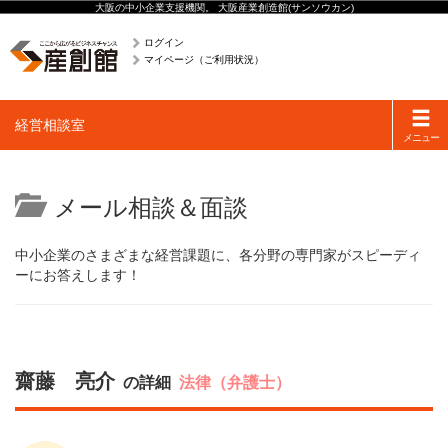
大阪の中小企業支援機関。 大阪産業創造館(サンソウカン)
ログイン
マイページ（ご利用状況）
Toggle
経営相談室
navigati
メニュー
メール相談＆面談
中小企業のさまざまな経営課題に、各分野の専門家がスピーディ
ーにお答えします！
齋藤 亮介
の詳細
法律（弁護士）