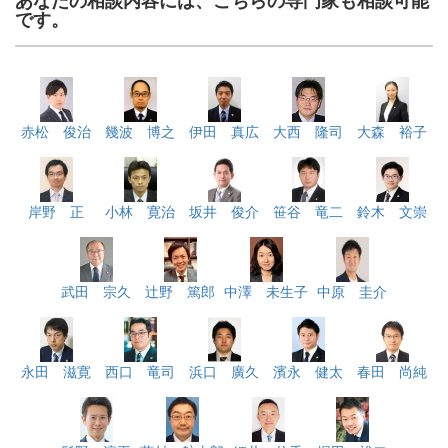
あなたの相談内容には、こちらの専門家も相談可能
です。
赤松 俊治
幾波 博之
伊田 真広
大西 隆司
大森 裕子
岸野 正
小林 寛治
坂井 俊介
笹谷 竜二
鈴木 文崇
武田 宗久
辻野 篤郎
中澤 未生子
中原 圭介
永田 滋寛
西口 竜司
浜口 廣久
濱永 健太
春田 尚純