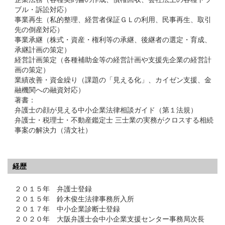
ブル・訴訟対応）
事業再生（私的整理、経営者保証ＧＬの利用、民事再生、取引
先の倒産対応）
事業承継（株式・資産・権利等の承継、後継者の選定・育成、
承継計画の策定）
経営計画策定（各種補助金等の経営計画や支援先企業の経営計
画の策定）
業績改善・資金繰り（課題の「見える化」、カイゼン支援、金
融機関への融資対応）
著書：
弁護士の顔が見える中小企業法律相談ガイド（第１法規）
弁護士・税理士・不動産鑑定士 三士業の実務がクロスする相続
事案の解決力（清文社）
経歴
２０１５年 弁護士登録
２０１５年 鈴木俊生法律事務所入所
２０１７年 中小企業診断士登録
２０２０年 大阪弁護士会中小企業支援センター事務局次長