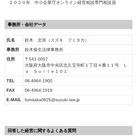
２０２０年 中小企業庁オンライン経営相談専門相談員
事務所・会社データ
氏名
鈴木 文崇（スズキ フミタカ）
事務所
鈴木俊生法律事務所
住所
〒541-0057
大阪府大阪市中央区北久宝寺町１丁目４番１１号 Ｌ
ａ Ｓｕｉｔｅ１０１
TEL
06-4964-1900
FAX
06-4964-1919
E-MAIL
fumitaka0825@suzuki-law.jp
回答した経営に関するよくある質問