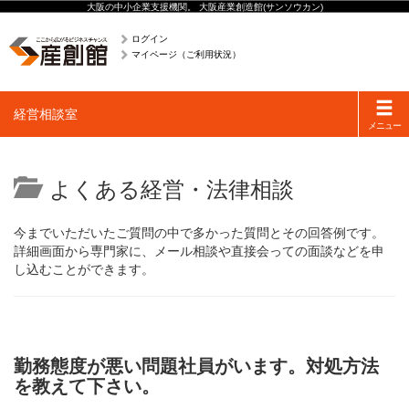
大阪の中小企業支援機関。 大阪産業創造館(サンソウカン)
ログイン
マイページ（ご利用状況）
Toggle
経営相談室
navigati
メニュー
よくある経営・法律相談
今までいただいたご質問の中で多かった質問とその回答例です。
詳細画面から専門家に、メール相談や直接会っての面談などを申
し込むことができます。
勤務態度が悪い問題社員がいます。対処方法
を教えて下さい。