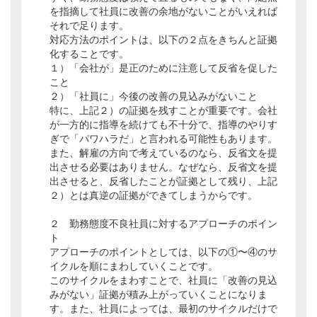
を指摘して社員に改善の余地がないことがいえれば
それで足ります。
対応方法のポイントは、以下の２点をきちんと証拠
化することです。
１）「会社が」是正のために注意して反省を促した
こと
２）「社員に」今後の改善の見込みがないこと
特に、上記２）の証拠を残すことが重要です。会社
が一方的に指導を続けても不十分で、指導のやりす
ぎで「パワハラだ」と言われる可能性もあります。
また、解雇の方向で考えているのなら、反省文を提
出させる必要はありません。なぜなら、反省文を提
出させると、反省したことが証拠として残り、上記
２）とは真逆の証拠ができてしまうからです。
２ 勤務態度不良社員に対するアプローチのポイン
ト
アプローチのポイントとしては、以下の①〜④のサ
イクルを順にまわしていくことです。
このサイクルをまわすことで、社員に「改善の見込
みがない」証拠が積み上がっていくことになりま
す。また、社員によっては、最初のサイクルだけで