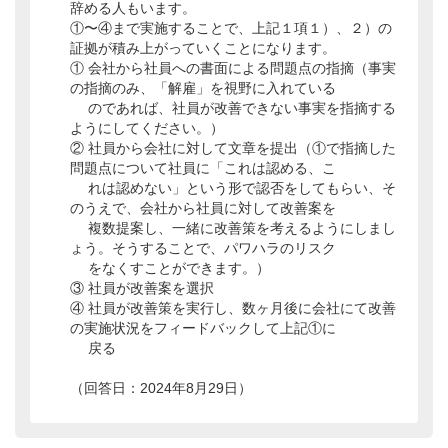
辞める人もいます。
①〜④まで実施することで、上記１項１）、２）の
証拠が積み上がっていくことになります。
① 会社から社員への書面による問題点の指摘（事実
の指摘のみ、「解雇」を視野に入れている
のであれば、社員が改善できない事実を指摘する
ようにしてください。）
② 社員から会社に対して文章を提出（①で指摘した
問題点について社員に「これは認める、こ
れは認めない」という形で認否をしてもらい、そ
のうえで、会社から社員に対して改善案を
複数提案し、一緒に改善策を考えるようにしまし
ょう。そうすることで、パワハラのリスク
をなくすことができます。）
③ 社員が改善案を選択
④ 社員が改善策を実行し、数ヶ月後に会社にて改善
の実施状況をフィードバックして上記①に
戻る
（回答日：2024年8月29日）