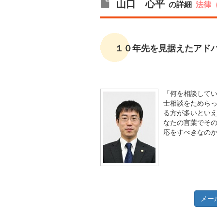
山口 心平
の詳細
法律
１０年先を見据えたアド
「何を相談して
士相談をためら
る方が多いとい
なたの言葉でそ
応をすべきなの
メー