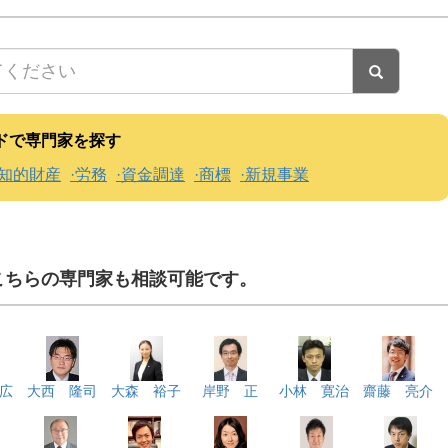
ドで専門家を探す
知的財産
労務
資金調達
商標
新規事業
こちらの専門家も相談可能です。
広
大西 隆司
大森 裕子
岸野 正
小林 寛治
齋藤 亮介