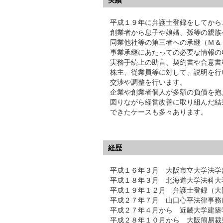
実績
平成１９年に弁護士登録をしてから
創業者から息子や娘婿、孫等の親族
同業他社等の第三者への承継（Ｍ＆
事業承継にあたっての必要な情報の
実務手続上の助言、契約書や合意書
株主、従業員等に対して、説明を行
交渉や調整を行います。
企業や創業者個人が多額の負債を抱
図りながら経営改善に取り組んだ結
できたケースも多々あります。
経歴
平成１６年３月 大阪市立大学法学
平成１８年３月 北海道大学法科大
平成１９年１２月 弁護士登録（大
平成２７年７月 山口心平法律事務
平成２７年４月から 近畿大学建築
平成２８年１０月から 大阪簡易裁