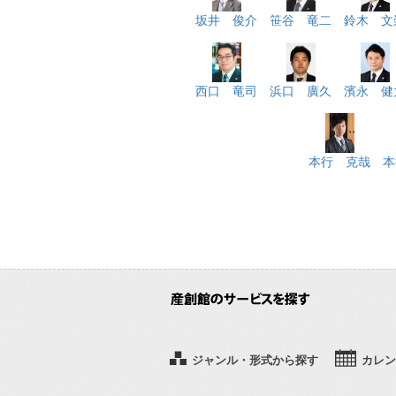
坂井 俊介
笹谷 竜二
鈴木 文
西口 竜司
浜口 廣久
濱永 健
本行 克哉
本
ジャンル・形式から探す
カレン