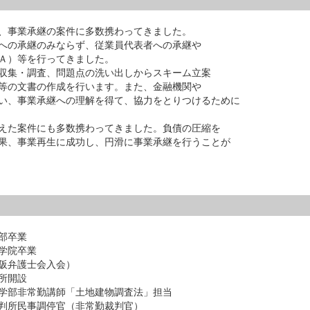
、事業承継の案件に多数携わってきました。
への承継のみならず、従業員代表者への承継や
Ａ）等を行ってきました。
収集・調査、問題点の洗い出しからスキーム立案
等の文書の作成を行います。また、金融機関や
い、事業承継への理解を得て、協力をとりつけるために
えた案件にも多数携わってきました。負債の圧縮を
果、事業再生に成功し、円滑に事業承継を行うことが
部卒業
学院卒業
阪弁護士会入会）
所開設
学部非常勤講師「土地建物調査法」担当
判所民事調停官（非常勤裁判官）