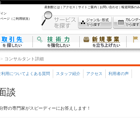
)
産創館とは
|
アクセス
|
サイトご案内
|
お問い合わせ
|
報道関係のみ
グイン
イページ（ご利用状況）
コンサルタント詳細
ご利用についてよくある質問
スタッフ紹介
アクセス
利用者の声
面談
分野の専門家がスピーディーにお答えします！