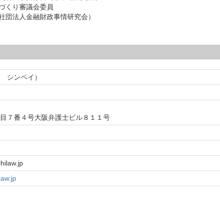
づくり審議会委員
社団法人金融財政事情研究会）
 シンペイ）
目７番４号大阪弁護士ビル８１１号
ilaw.jp
aw.jp