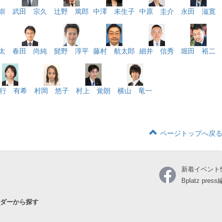
崇
武田 宗久
辻野 篤郎
中澤 未生子
中原 圭介
永田 滋寛
太
春田 尚純
髭野 淳平
藤村 航太郎
細井 信秀
堀田 裕二
行 有希
村岡 悠子
村上 覚朗
横山 竜一
ページトップへ戻
新着イベント
Bplatz pre
ダーから探す