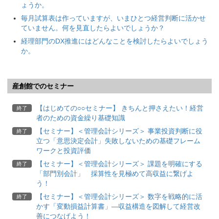
ょうか。
毎月試算表は作っていますが、いまひとつ経営判断に活かせ
ていません。何を見直したらよいでしょうか？
経理部門のDX推進にはどんなことを検討したらよいでしょう
か。
産創館でのセミナー
【はじめての○○セミナー】 きちんと押さえたい！経営
終了
者のための資金繰り基礎知識
【セミナー】＜管理会計シリーズ＞ 事業投資判断に役
終了
立つ「意思決定会計」失敗しないための基礎フレーム
ワークと投資評価
【セミナー】＜管理会計シリーズ＞ 課題を明確にする
終了
「部門別会計」 採算性を見極めて高収益に繋げよ
う！
【セミナー】＜管理会計シリーズ＞ 数字を戦略的に活
終了
かす「変動損益計算書」―収益構造を図解して経営改
善につなげよう！