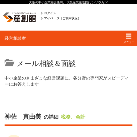
大阪の中小企業支援機関。 大阪産業創造館(サンソウカン)
ログイン
マイページ（ご利用状況）
Toggle
経営相談室
navigati
メニュー
メール相談＆面談
中小企業のさまざまな経営課題に、各分野の専門家がスピーディ
ーにお答えします！
神佐 真由美
の詳細
税務、会計