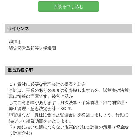
面談を申し込む
ライセンス
税理士
認定経営革新等支援機関
重点取扱分野
１）貴社に必要な管理会計の提案と助言
会計は、事業のありのままの姿を映し出すもの。試算表や決算
書は情報の宝庫です。経営に活か
してこそ意味があります。月次決算・予算管理・部門別管理・
原価管理・意思決定会計・KGI/K
PI管理など、貴社に合った管理会計を構築しましょう。行動に
結びつく経営助言をいたします。
２）絵に描いた餅にならない現実的な経営計画の策定（資金繰
り計画含む）