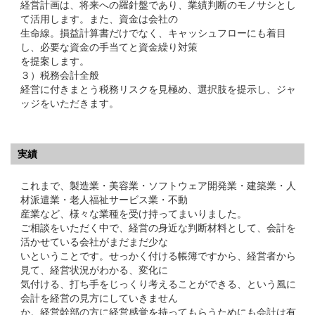
経営計画は、将来への羅針盤であり、業績判断のモノサシとし
て活用します。また、資金は会社の
生命線。損益計算書だけでなく、キャッシュフローにも着目
し、必要な資金の手当てと資金繰り対策
を提案します。
３）税務会計全般
経営に付きまとう税務リスクを見極め、選択肢を提示し、ジャ
ッジをいただきます。
実績
これまで、製造業・美容業・ソフトウェア開発業・建築業・人
材派遣業・老人福祉サービス業・不動
産業など、様々な業種を受け持ってまいりました。
ご相談をいただく中で、経営の身近な判断材料として、会計を
活かせている会社がまだまだ少な
いということです。せっかく付ける帳簿ですから、経営者から
見て、経営状況がわかる、変化に
気付ける、打ち手をじっくり考えることができる、という風に
会計を経営の見方にしていきません
か。経営幹部の方に経営感覚を持ってもらうためにも会計は有