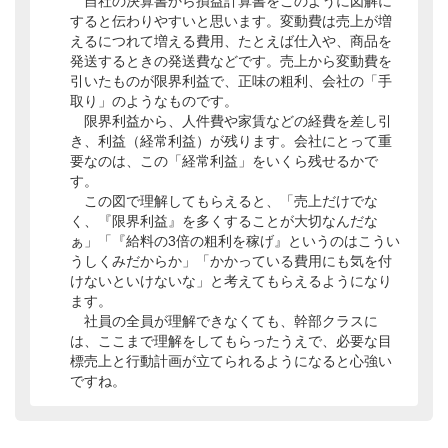
自社の決算書から損益計算書をこのように図解に
すると伝わりやすいと思います。変動費は売上が増
えるにつれて増える費用、たとえば仕入や、商品を
発送するときの発送費などです。売上から変動費を
引いたものが限界利益で、正味の粗利、会社の「手
取り」のようなものです。
限界利益から、人件費や家賃などの経費を差し引
き、利益（経常利益）が残ります。会社にとって重
要なのは、この「経常利益」をいくら残せるかで
す。
この図で理解してもらえると、「売上だけでな
く、『限界利益』を多くすることが大切なんだな
ぁ」「『給料の3倍の粗利を稼げ』というのはこうい
うしくみだからか」「かかっている費用にも気を付
けないといけないな」と考えてもらえるようになり
ます。
社員の全員が理解できなくても、幹部クラスに
は、ここまで理解をしてもらったうえで、必要な目
標売上と行動計画が立てられるようになると心強い
ですね。