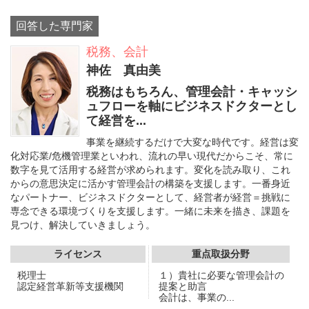
回答した専門家
税務、会計
神佐 真由美
税務はもちろん、管理会計・キャッシ
ュフローを軸にビジネスドクターとし
て経営を...
事業を継続するだけで大変な時代です。経営は変
化対応業/危機管理業といわれ、流れの早い現代だからこそ、常に
数字を見て活用する経営が求められます。変化を読み取り、これ
からの意思決定に活かす管理会計の構築を支援します。一番身近
なパートナー、ビジネスドクターとして、経営者が経営＝挑戦に
専念できる環境づくりを支援します。一緒に未来を描き、課題を
見つけ、解決していきましょう。
ライセンス
重点取扱分野
税理士
１）貴社に必要な管理会計の
認定経営革新等支援機関
提案と助言
会計は、事業の...