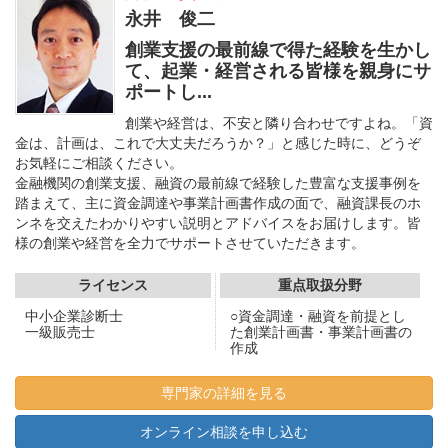
永井 俊二
創業支援の最前線で得た経験を生かし
て、起業・経営される皆様を親身にサ
ポートし...
創業や経営は、不安と隣り合わせですよね。「資
金は、計画は、これで大丈夫だろうか？」と感じた時に、どうぞ
お気軽にご相談ください。
金融機関の創業支援、融資の最前線で経験した豊富な支援事例を
踏まえて、主に資金調達や事業計画書作成の面で、融資課長のホ
ンネを交えたわかりやすい説明とアドバイスをお届けします。皆
様の創業や経営を全力でサポートさせていただきます。
ライセンス
重点取扱分野
中小企業診断士
○資金調達・融資を前提とし
一級販売士
た創業計画書・事業計画書の
作成
専門家の詳細を見る
オンライン相談を申し込む