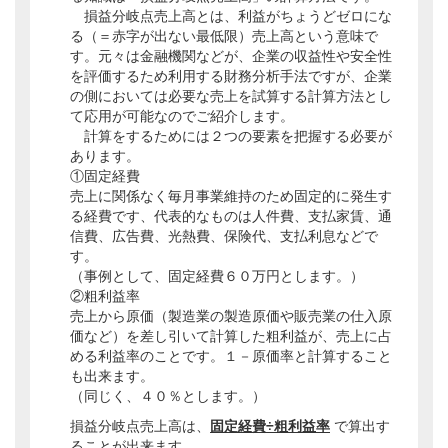
損益分岐点売上高とは、利益がちょうどゼロにな
る（＝赤字が出ない最低限）売上高という意味で
す。元々は金融機関などが、企業の収益性や安全性
を評価するため利用する財務分析手法ですが、企業
の側においては必要な売上を試算する計算方法とし
て応用が可能なのでご紹介します。
計算をするためには２つの要素を把握する必要が
あります。
①固定経費
売上に関係なく毎月事業維持のため固定的に発生す
る経費です、代表的なものは人件費、支払家賃、通
信費、広告費、光熱費、保険代、支払利息などで
す。
（事例として、固定経費６０万円とします。）
②粗利益率
売上から原価（製造業の製造原価や販売業の仕入原
価など）を差し引いて計算した粗利益が、売上に占
める利益率のことです。１－原価率と計算すること
も出来ます。
（同じく、４０％とします。）
損益分岐点売上高は、
固定経費÷粗利益率
で算出す
ることが出来ます。