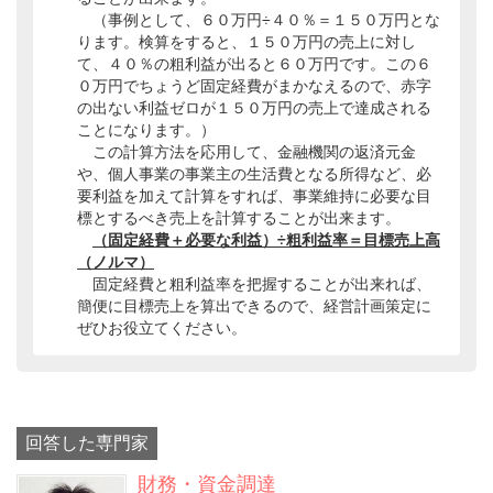
（事例として、６０万円÷４０％＝１５０万円とな
ります。検算をすると、１５０万円の売上に対し
て、４０％の粗利益が出ると６０万円です。この６
０万円でちょうど固定経費がまかなえるので、赤字
の出ない利益ゼロが１５０万円の売上で達成される
ことになります。）
この計算方法を応用して、金融機関の返済元金
や、個人事業の事業主の生活費となる所得など、必
要利益を加えて計算をすれば、事業維持に必要な目
標とするべき売上を計算することが出来ます。
（固定経費＋必要な利益）÷粗利益率＝目標売上高
（ノルマ）
固定経費と粗利益率を把握することが出来れば、
簡便に目標売上を算出できるので、経営計画策定に
ぜひお役立てください。
回答した専門家
財務・資金調達