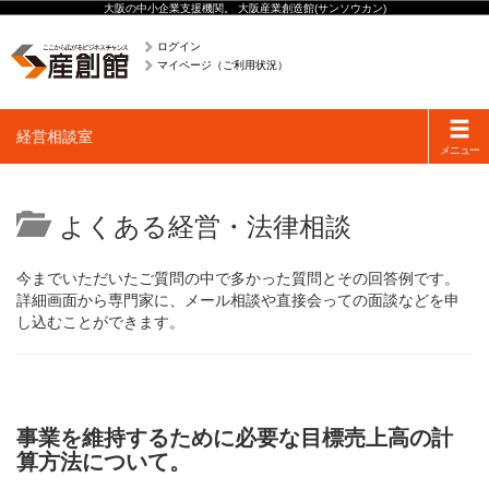
大阪の中小企業支援機関。 大阪産業創造館(サンソウカン)
ログイン
マイページ（ご利用状況）
Toggle
経営相談室
navigati
メニュー
よくある経営・法律相談
今までいただいたご質問の中で多かった質問とその回答例です。
詳細画面から専門家に、メール相談や直接会っての面談などを申
し込むことができます。
事業を維持するために必要な目標売上高の計
算方法について。