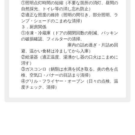
①照明点灯時間の短縮（不要な箇所の消灯、昼間の
自然採光、トイレ等の消し忘れ防止）
②適正な照度の維持（照明の間引き、部分照明、ラ
ンプ・シェードのこまめな清掃）
３．厨房関係
①冷凍・冷蔵庫（ドアの開閉回数の削減、パッキン
の破損確認、フィルターの清掃、
庫内の詰め過ぎ・片詰め回
避、温かい食材は冷ましてから入庫）
②給湯器（適正温度、湯沸かし器の口火はこまめに
消す）
③ガスコンロ（鍋類は水滴を拭き取る。炎の色を点
検、空気口・バナーの目詰まり清掃）
④グリル・フライヤー・オーブン（日々の点検、温
度チェック、清掃）