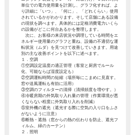
単位での電力使用量を計測し、グラフ化すれば、よ
り詳細に「いつ」、「何に」、「どれくらい」使用
されているかがわかります。そして店舗にある設備
の現状を調べます。具体的には定格消費電力いくら
の設備がどこに何台あるかを整理します。
次に、お客様の来店状況や調理している時間をエ
ネルギー使用量のグラフと重ね、設備の不適切な運
転状況（ムダ）を見つけて改善していきます。用途
別の主な改善ポイントを以下に述べます。
１．空調
①空調設定温度の適正管理（客室と厨房でルール
化、可能ならば湿度設定も）
②空調運転時間の短縮（場所毎にこまめに見直す。
窓や送風運転も有効に活用）
③空調のフィルターの清掃（清掃頻度を増やす。）
④冷暖房期の外気取り入れ量の管理（作業環境が悪
くならない程度に外気取り入れを削減）
⑤室外機の遮光（遮光する際に空気の入り口をふさ
がないように注意）
⑥断熱・遮熱（窓からの熱の伝わりを防止、遮光フ
ィルム、緑のカーテン）
２．照明