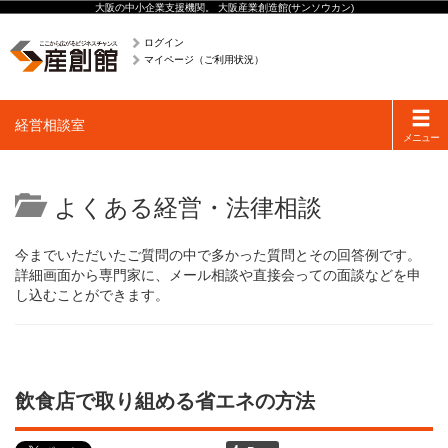
大阪の中小企業支援機関。 大阪産業創造館(サンソウカン)
ログイン
マイページ（ご利用状況）
Toggle
経営相談室
navigati
メニュー
よくある経営・法律相談
今までいただいたご質問の中で多かった質問とその回答例です。
詳細画面から専門家に、メール相談や直接会っての面談などを申
し込むことができます。
飲食店で取り組める省エネの方法