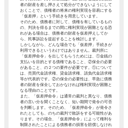
者の財産を差し押さえて処分ができないようにして
おくことで、債権者の将来の権利実現を容易にする
「仮差押」という手続きを用意しています。
そのため、債務者に対して、債権を有しているもの
の、判決を得るまでの間に権利実現が困難となる恐
れがある場合は、債務者の財産を仮差押えしてか
ら、民事訴訟を提起することを検討します。
しかしながら、どんな場合でも「仮差押」手続きが
利用できるというわけではありません。裁判所に
「仮差押命令」を出してもらうためには、①金銭の
支払いを目的とする債権であること、②保全の必要
があること、の２つの要件が必要です。①について
は、売買代金請求権、貸金請求権、請負代金請求権
等が代表的です。②の保全の必要性は、早急に債務
者の財産を保全しておかなければ権利実現が困難と
なる理由のことです。
また、「仮差押命令」は通常の裁判と異なり、債務
者の言い分を聞くことなく、短い期間で発令の可否
を判断します。そのため、「仮差押命令」が発令さ
れたとしても、のちの裁判で敗訴をする可能性があ
ります。その場合、「仮差押命令」によって権利を
制限されたことによる債務者の損害を賠償しなけれ