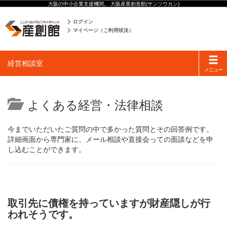
大阪の中小企業支援機関。 大阪産業創造館(サンソウカン)
ログイン
マイページ（ご利用状況）
Toggle
経営相談室
navigati
メニュー
よくある経営・法律相談
今までいただいたご質問の中で多かった質問とその回答例です。
詳細画面から専門家に、メール相談や直接会っての面談などを申
し込むことができます。
取引先に債権を持っていますが財産隠しが行
われそうです。