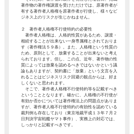
著作物の著作権譲渡を受けただけでは、原著作者が
有する著作者人格権を原著作者が行使し、様々なビ
ジネス上のリスクが生じかねません。
２ 著作者人格権不行使特約の必要性
著作者人格権は、人格的性質があるため、譲渡・
相続することが出来ない一身専属権とされておりま
す（著作権法５９条）。また、人格権という性質の
ため、原則として、放棄することが出来ないと考え
られております。但し、この点、近年、著作物の性
質によっては放棄を認めるべきではないかという議
論もありますが、契約書に「放棄」という文言を入
れることはビジネスリスク回避の観点からは、好ま
しくないと思われます。
そこで、著作者人格権不行使特約等を記載すべき
ということとなります。確かに、人格権の不行使が
有効か否かについては著作権法上の問題点がありま
すが、著作者人格不行使特約の有効性を認めている
裁判例も存在しており（東京地裁平成１３年７月２
日判決宇宙戦艦ヤマト事件）、実務上の対応では、
しっかりと記載すべきです。