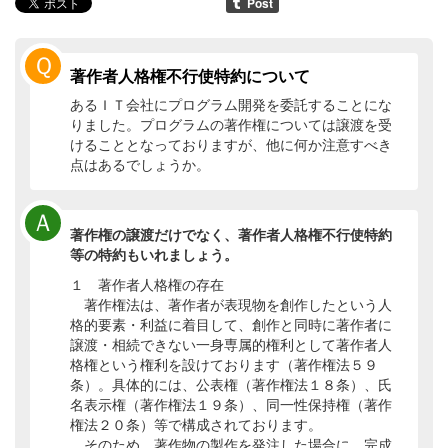
Ｑ
著作者人格権不行使特約について
あるＩＴ会社にプログラム開発を委託することにな
りました。プログラムの著作権については譲渡を受
けることとなっておりますが、他に何か注意すべき
点はあるでしょうか。
Ａ
著作権の譲渡だけでなく、著作者人格権不行使特約
等の特約もいれましょう。
１ 著作者人格権の存在
著作権法は、著作者が表現物を創作したという人
格的要素・利益に着目して、創作と同時に著作者に
譲渡・相続できない一身専属的権利として著作者人
格権という権利を設けております（著作権法５９
条）。具体的には、公表権（著作権法１８条）、氏
名表示権（著作権法１９条）、同一性保持権（著作
権法２０条）等で構成されております。
そのため、著作物の製作を発注した場合に、完成