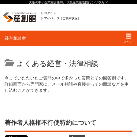
大阪の中小企業支援機関。 大阪産業創造館(サンソウカン)
ログイン
マイページ（ご利用状況）
Toggle
経営相談室
navigati
メニュー
よくある経営・法律相談
今までいただいたご質問の中で多かった質問とその回答例です。
詳細画面から専門家に、メール相談や直接会っての面談などを申
し込むことができます。
著作者人格権不行使特約について