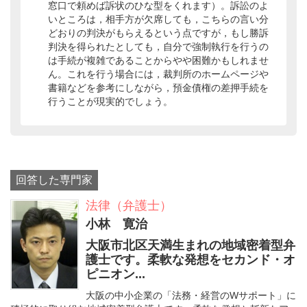
窓口で頼めば訴状のひな型をくれます）。訴訟のよ
いところは，相手方が欠席しても，こちらの言い分
どおりの判決がもらえるという点ですが，もし勝訴
判決を得られたとしても，自分で強制執行を行うの
は手続が複雑であることからやや困難かもしれませ
ん。これを行う場合には，裁判所のホームページや
書籍などを参考にしながら，預金債権の差押手続を
行うことが現実的でしょう。
回答した専門家
法律（弁護士）
小林 寛治
大阪市北区天満生まれの地域密着型弁
護士です。柔軟な発想をセカンド・オ
ピニオン...
大阪の中小企業の「法務・経営のWサポート」に