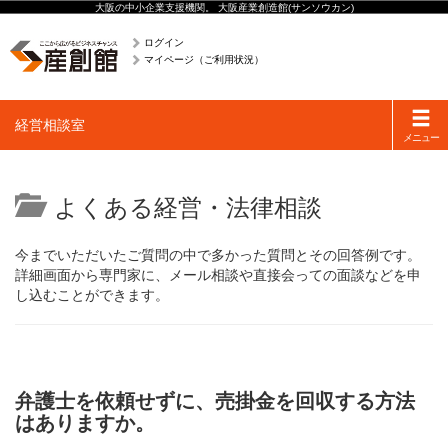
大阪の中小企業支援機関。 大阪産業創造館(サンソウカン)
ログイン
マイページ（ご利用状況）
Toggle
経営相談室
navigati
メニュー
よくある経営・法律相談
今までいただいたご質問の中で多かった質問とその回答例です。
詳細画面から専門家に、メール相談や直接会っての面談などを申
し込むことができます。
弁護士を依頼せずに、売掛金を回収する方法
はありますか。