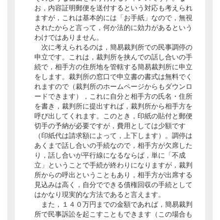
お，内容証明郵便を送付するという対応も考えられ
ますが，これは基本的には「お手紙」なので，無視
されたからと言って，何か法的に効力があるという
わけではありません。
次に考えられるのは，簡易裁判所での民事調停の
申立です。これは，裁判所を挟んでの話し合いの手
続で，相手方の住所地を管轄する簡易裁判所に申立
をします。裁判所の窓口で申立書の書式は無料でく
れますので（裁判所のホームページからもダウンロ
ードできます），これに自分と相手方の氏名・住所
を書き，裁判所に提出すれば，裁判所から相手方を
呼び出してくれます。このとき，印紙の貼付と郵便
切手の予納が必要ですが，費用としては少額です
（印紙代は請求額によって，上下します）。調停は
あくまで話し合いの手続なので，相手方が欠席した
り，話し合いが平行線になるならば，単に「不成
立」ということで手続が終わりになりますが，裁判
所からの呼出ということもあり，相手方が出席する
見込みは高く，自分でできる債権回収の手続として
はかなり現実的な方法であると言えます。
また，１４０万円までの金額であれば，簡易裁判
所で民事訴訟を起こすこともできます（この場合も