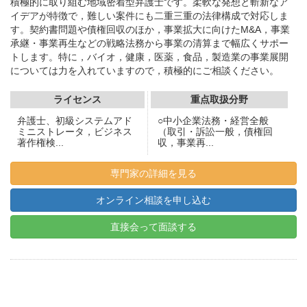
積極的に取り組む地域密着型弁護士です。柔軟な発想と斬新なア
イデアが特徴で，難しい案件にも二重三重の法律構成で対応しま
す。契約書問題や債権回収のほか，事業拡大に向けたM&A，事業
承継・事業再生などの戦略法務から事業の清算まで幅広くサポー
トします。特に，バイオ，健康，医薬，食品，製造業の事業展開
については力を入れていますので，積極的にご相談ください。
ライセンス
重点取扱分野
弁護士、初級システムアド
○中小企業法務・経営全般
ミニストレータ，ビジネス
（取引・訴訟一般，債権回
著作権検...
収，事業再...
専門家の詳細を見る
オンライン相談を申し込む
直接会って面談する