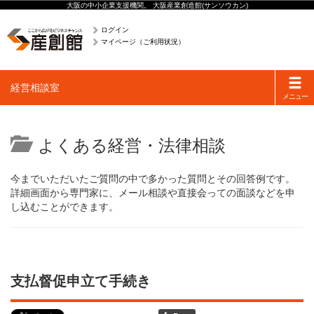
大阪の中小企業支援機関。 大阪産業創造館(サンソウカン)
ログイン
マイページ（ご利用状況）
Toggle
経営相談室
navigati
メニュー
よくある経営・法律相談
今までいただいたご質問の中で多かった質問とその回答例です。
詳細画面から専門家に、メール相談や直接会っての面談などを申
し込むことができます。
支払督促申立て手続き