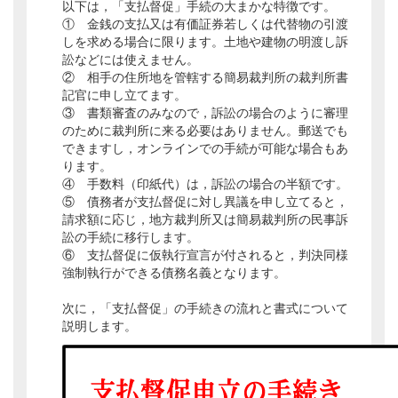
以下は，「支払督促」手続の大まかな特徴です。
① 金銭の支払又は有価証券若しくは代替物の引渡
しを求める場合に限ります。土地や建物の明渡し訴
訟などには使えません。
② 相手の住所地を管轄する簡易裁判所の裁判所書
記官に申し立てます。
③ 書類審査のみなので，訴訟の場合のように審理
のために裁判所に来る必要はありません。郵送でも
できますし，オンラインでの手続が可能な場合もあ
ります。
④ 手数料（印紙代）は，訴訟の場合の半額です。
⑤ 債務者が支払督促に対し異議を申し立てると，
請求額に応じ，地方裁判所又は簡易裁判所の民事訴
訟の手続に移行します。
⑥ 支払督促に仮執行宣言が付されると，判決同様
強制執行ができる債務名義となります。
次に，「支払督促」の手続きの流れと書式について
説明します。