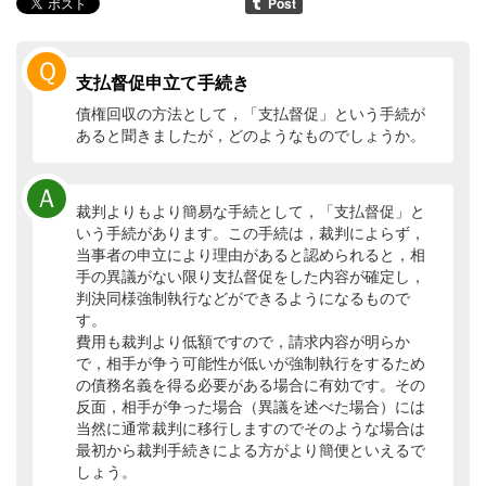
Ｑ
支払督促申立て手続き
債権回収の方法として，「支払督促」という手続が
あると聞きましたが，どのようなものでしょうか。
Ａ
裁判よりもより簡易な手続として，「支払督促」と
いう手続があります。この手続は，裁判によらず，
当事者の申立により理由があると認められると，相
手の異議がない限り支払督促をした内容が確定し，
判決同様強制執行などができるようになるもので
す。
費用も裁判より低額ですので，請求内容が明らか
で，相手が争う可能性が低いが強制執行をするため
の債務名義を得る必要がある場合に有効です。その
反面，相手が争った場合（異議を述べた場合）には
当然に通常裁判に移行しますのでそのような場合は
最初から裁判手続きによる方がより簡便といえるで
しょう。