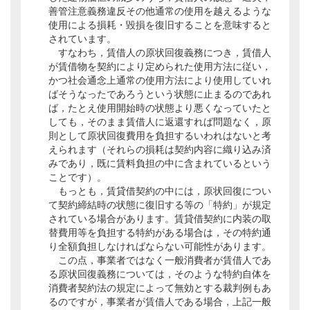
善管注意義務違反その他通常の使用を越えるような
使用による損耗・毀損を復旧することを意味すると
されています。
すなわち，賃借人の原状回復義務につき，賃借人
が賃借物を契約により定められた使用方法に従い，
かつ社会通念上通常の使用方法により使用していれ
ばそうなったであろうという状態に止まるのであれ
ば，たとえ使用開始時の状態より悪くなっていたと
しても，そのまま賃借人に返還すれば問題なく，原
則として原状回復費用を負担するいわれはないと考
えられます（それらの損耗は契約内容に織り込み済
みであり，既に賃料負担の中に含まれているという
ことです）。
もっとも，賃貸借契約の中には，原状回復につい
て契約締結時の状態に復旧する等の「特約」が規定
されている場合があります。賃貸借契約に内装の取
替費用等を負担する特約がある場合は，その特約通
り全額負担しなければならない可能性があります。
この点，事業者ではなく一般消費者が賃借人であ
る原状回復義務については，そのような特約自体を
消費者契約法の規定によって無効とする裁判例もあ
るのですが，事業者が賃借人である場合，上記一般