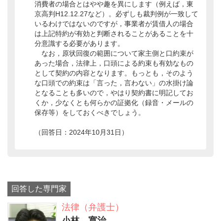
消費者の場合とはやや趣を異にします（例えば，東
京高判H12.12.27など）。必ずしも裁判例が一致して
いるわけではないのですが，事業者が賃借人の場合
は上記特約が有効と判断されることがあることを十
分意識する必要があります。
なお，原状回復の範囲について家主側と口約束が
あった場合，法律上，口頭による約束も有効なもの
として契約の内容となります。もっとも，そのよう
な口頭での約束は「言った，言わない」の水掛け論
となることも多いので，やはり契約書に明記してお
くか，少なくとも何らかの証拠化（録音・メールの
保存等）をしておくべきでしょう。
（回答日：2024年10月31日）
回答した専門家
法律（弁護士）
小林 寛治