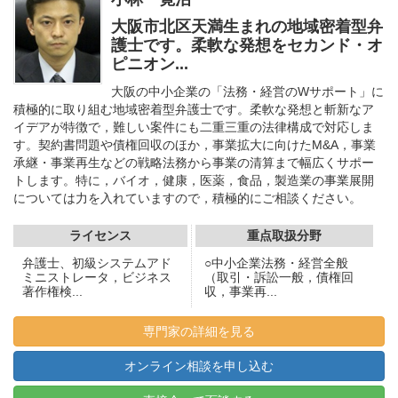
大阪市北区天満生まれの地域密着型弁
護士です。柔軟な発想をセカンド・オ
ピニオン...
大阪の中小企業の「法務・経営のWサポート」に
積極的に取り組む地域密着型弁護士です。柔軟な発想と斬新なア
イデアが特徴で，難しい案件にも二重三重の法律構成で対応しま
す。契約書問題や債権回収のほか，事業拡大に向けたM&A，事業
承継・事業再生などの戦略法務から事業の清算まで幅広くサポー
トします。特に，バイオ，健康，医薬，食品，製造業の事業展開
については力を入れていますので，積極的にご相談ください。
ライセンス
重点取扱分野
弁護士、初級システムアド
○中小企業法務・経営全般
ミニストレータ，ビジネス
（取引・訴訟一般，債権回
著作権検...
収，事業再...
専門家の詳細を見る
オンライン相談を申し込む