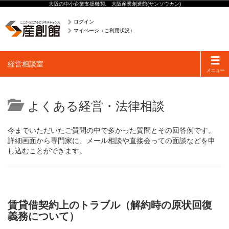
大阪の中小企業支援機関。 大阪産業創造館(サンソウカン)
ログイン
マイページ（ご利用状況）
Toggle
経営相談室
navigati
メニュー
よくある経営・法律相談
今までいただいたご質問の中で多かった質問とその回答例です。
詳細画面から専門家に、メール相談や直接会っての面談などを申
し込むことができます。
賃貸借契約上のトラブル（解約時の原状回復
義務について）