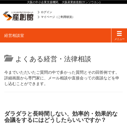
大阪の中小企業支援機関。 大阪産業創造館(サンソウカン)
ログイン
マイページ（ご利用状況）
Toggle
経営相談室
navigati
メニュー
よくある経営・法律相談
今までいただいたご質問の中で多かった質問とその回答例です。
詳細画面から専門家に、メール相談や直接会っての面談などを申
し込むことができます。
ダラダラと長時間しない、効率的・効果的な
会議をするにはどうしたらいいですか？