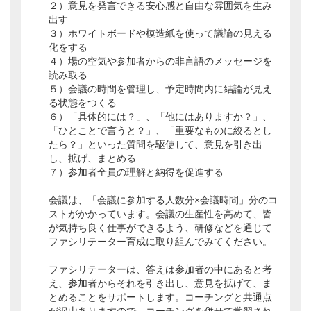
２）意見を発言できる安心感と自由な雰囲気を生み
出す
３）ホワイトボードや模造紙を使って議論の見える
化をする
４）場の空気や参加者からの非言語のメッセージを
読み取る
５）会議の時間を管理し、予定時間内に結論が見え
る状態をつくる
６）「具体的には？」、「他にはありますか？」、
「ひとことで言うと？」、「重要なものに絞るとし
たら？」といった質問を駆使して、意見を引き出
し、拡げ、まとめる
７）参加者全員の理解と納得を促進する
会議は、「会議に参加する人数分×会議時間」分のコ
ストがかかっています。会議の生産性を高めて、皆
が気持ち良く仕事ができるよう、研修などを通じて
ファシリテーター育成に取り組んでみてください。
ファシリテーターは、答えは参加者の中にあると考
え、参加者からそれを引き出し、意見を拡げて、ま
とめることをサポートします。コーチングと共通点