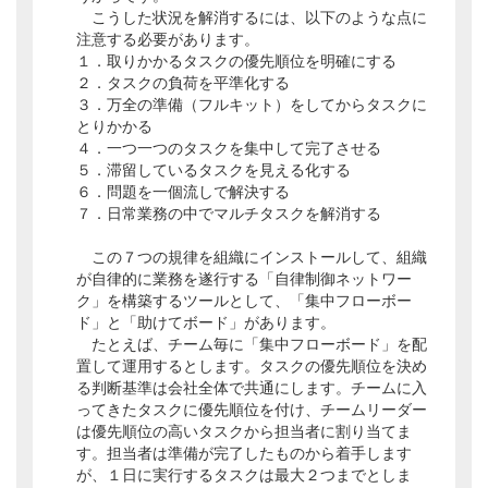
こうした状況を解消するには、以下のような点に
注意する必要があります。
１．取りかかるタスクの優先順位を明確にする
２．タスクの負荷を平準化する
３．万全の準備（フルキット）をしてからタスクに
とりかかる
４．一つ一つのタスクを集中して完了させる
５．滞留しているタスクを見える化する
６．問題を一個流しで解決する
７．日常業務の中でマルチタスクを解消する
この７つの規律を組織にインストールして、組織
が自律的に業務を遂行する「自律制御ネットワー
ク」を構築するツールとして、「集中フローボー
ド」と「助けてボード」があります。
たとえば、チーム毎に「集中フローボード」を配
置して運用するとします。タスクの優先順位を決め
る判断基準は会社全体で共通にします。チームに入
ってきたタスクに優先順位を付け、チームリーダー
は優先順位の高いタスクから担当者に割り当てま
す。担当者は準備が完了したものから着手します
が、１日に実行するタスクは最大２つまでとしま