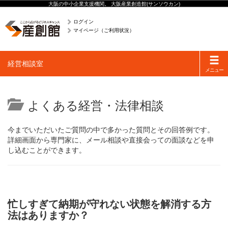
大阪の中小企業支援機関。 大阪産業創造館(サンソウカン)
ログイン
マイページ（ご利用状況）
Toggle
経営相談室
navigati
メニュー
よくある経営・法律相談
今までいただいたご質問の中で多かった質問とその回答例です。
詳細画面から専門家に、メール相談や直接会っての面談などを申
し込むことができます。
忙しすぎて納期が守れない状態を解消する方
法はありますか？