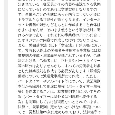
知されている（従業員がその内容を確認できる状態
になっている）のであれば労働契約となりますの
で、事業所ごとの実態にあった内容にしないと後に
トラブルとなる可能性が高くなります。インターネ
ットや書籍の雛形などをもとに作成すること自体は
かまいませんが、そのまま使うという事は絶対に避
けるべきであり、それぞれの事業所のルールに合っ
たオリジナルの内容で作成しなければなりません。
また、労働基準法（以下「労基法」）第89条におい
て、常時10人以上の労働者を使用する事業所には就
業規則の作成・届出義務が課されていますが、労基
法における「労働者」に、正社員やパートタイマー
等の区分はありませんから、すべての労働者を対象
とした就業規則を作成する必要があります（派遣労
働者については派遣元事業所にて作成）。ただし、
パートタイマーやアルバイト等について、就業規則
本則から除外して別途に規程（パートタイマー規程
等）を作成することは、就業規則本則においてその
旨（パートタイマーは除外又は別規程へ委任する
旨）を明確にしておけば問題ないとされています。
法律上、就業規則に定めないといけない事項につい
ては、労基法第89条に定められており、法律遵守で