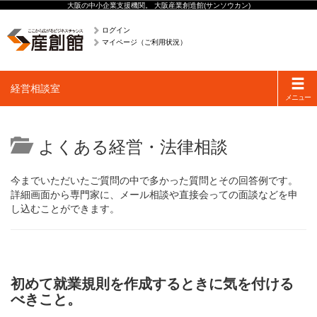
大阪の中小企業支援機関。 大阪産業創造館(サンソウカン)
ログイン
マイページ（ご利用状況）
Toggle
経営相談室
navigati
メニュー
よくある経営・法律相談
今までいただいたご質問の中で多かった質問とその回答例です。
詳細画面から専門家に、メール相談や直接会っての面談などを申
し込むことができます。
初めて就業規則を作成するときに気を付ける
べきこと。