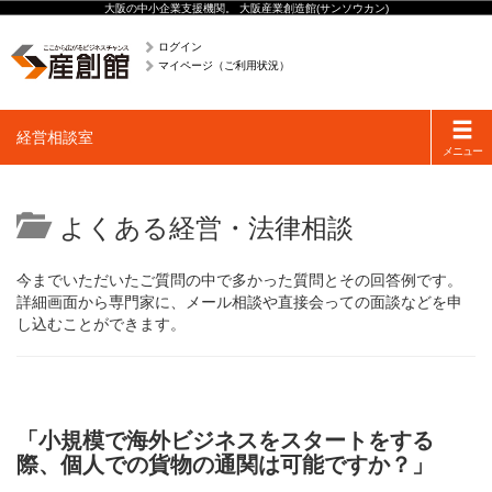
大阪の中小企業支援機関。 大阪産業創造館(サンソウカン)
ログイン
マイページ（ご利用状況）
Toggle
経営相談室
navigati
メニュー
よくある経営・法律相談
今までいただいたご質問の中で多かった質問とその回答例です。
詳細画面から専門家に、メール相談や直接会っての面談などを申
し込むことができます。
「小規模で海外ビジネスをスタートをする
際、個人での貨物の通関は可能ですか？」