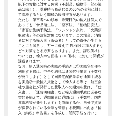
以下の貨物に対する免税（革製品、編物等一部の製
品は除く）、課税時も商品代金の60％の金額に対し
て課税するという関税の軽減措置があります。
ただし、第三者への頒布、販売目的の輸入は個人で
あっても「食品衛生法」「薬事法」「植物防疫法」
「家畜伝染病予防法」「ワシントン条約」「火薬類
取締法」等の規制対象になります。この場合、消費
者に対する輸入者（販売者）としての責任が生じる
ことにも留意し、万一に備えて PL保険に加入するな
どの対策をとる必要もあります。また、課税価格に
ついては、輸入申告価格（CIF価格）に対して関税が
課税されます。
なお、輸入通関時の実際の手続きは①国際宅配便を
利用する際は、申告や納税は通関代行業者（手数料
が発生します）として国際宅配便業者が通関手続き
を実施②一般輸入貨物として輸入する際は、航空会
社や船会社が発行した受取人への通知を受け、「仕
入書」、「運賃明細書」など輸入通関手続に必要な
書類を揃えて、通関業者に通関代行（手数料、国内
運送料等が発生します）を依頼するか、自分で貨物
が保管されている倉庫を管轄する税関に出向き「輸
入（納税）申告書」を作成し、通関手続を行いま