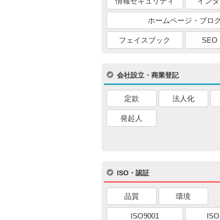
情報セキュリティ
インタ
ホームページ・ブロ
フェイスブック
SEO
会社設立・商業登記
定款
法人化
発起人
ISO・認証
品質
環境
ISO9001
ISO