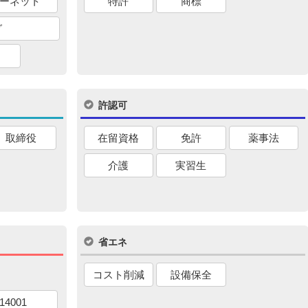
ーネット
特許
商標
グ
許認可
取締役
在留資格
免許
薬事法
介護
実習生
省エネ
コスト削減
設備保全
14001