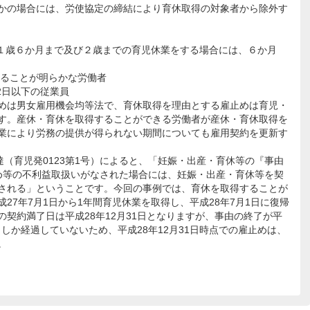
かの場合には、労使協定の締結により育休取得の対象者から除外す
１歳６か月まで及び２歳までの育児休業をする場合には、６か月
ことが明らかな労働者
2日以下の従業員
めは男女雇用機会均等法で、育休取得を理由とする雇止めは育児・
す。産休・育休を取得することができる労働者が産休・育休取得を
業により労務の提供が得られない期間についても雇用契約を更新す
（育児発0123第1号）によると、「妊娠・出産・育休等の『事由
め等の不利益取扱いがなされた場合には、妊娠・出産・育休等を契
される」ということです。今回の事例では、育休を取得することが
27年7月1日から1年間育児休業を取得し、平成28年7月1日に復帰
契約満了日は平成28年12月31日となりますが、事由の終了が平
ヶ月しか経過していないため、平成28年12月31日時点での雇止めは、
。