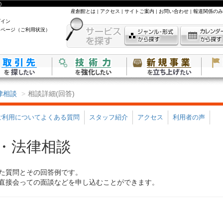
)
産創館とは
|
アクセス
|
サイトご案内
|
お問い合わせ
|
報道関係のみ
グイン
イページ（ご利用状況）
律相談
相談詳細(回答)
ご利用についてよくある質問
スタッフ紹介
アクセス
利用者の声
・法律相談
た質問とその回答例です。
直接会っての面談などを申し込むことができます。