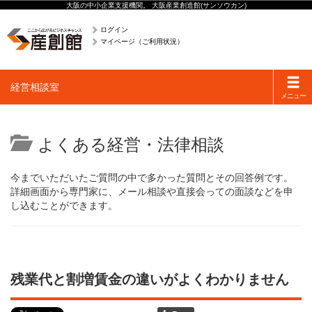
大阪の中小企業支援機関。 大阪産業創造館(サンソウカン)
ログイン
マイページ（ご利用状況）
Toggle
経営相談室
navigati
メニュー
よくある経営・法律相談
今までいただいたご質問の中で多かった質問とその回答例です。
詳細画面から専門家に、メール相談や直接会っての面談などを申
し込むことができます。
残業代と割増賃金の違いがよくわかりません