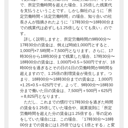
で、所定労働時間を超えた場合、1.25倍した残業代
を支払うということです。しかし御社のように「所
定労働時間＜法定労働時間」の場合、知り合いの社
長さんが指摘されたように「17時30分〜18時00分ま
での残業代は必ずしも1.25倍しなくても良い」ので
す。
詳しく説明しますと、所定労働時間の9時00分〜
17時30分の賃金は、例えば時給1,000円とすると、
1,000円×7.5時間＝7,500円となります。さらに、17
時30分から18時30分まで残業した場合、17時30分〜
18時00分の賃金は、1,000円×0.5＝500円ですが、18
時00分を過ぎるとその日の1日の労働時間が8時間を
超えますので、1.25倍の割増賃金が発生します。つ
まり、18時00分〜18時30分までの賃金は、1,000円
×1.25×0.5＝625円です。よって、9時00分〜18時30
分まで働いた日の賃金は、7,500円＋500円＋625円
＝8,825円となります。
ただし、これまでの慣行で17時30分を過ぎた時間
の賃金を1.25倍していた場合や、就業規則に「所定
労働時間を超えた分の賃金は1.25倍する」等の定め
をしていた場合には、この場合、「17時30分〜18時
00分までの賃金には1.25倍ではなく1倍とする」と変