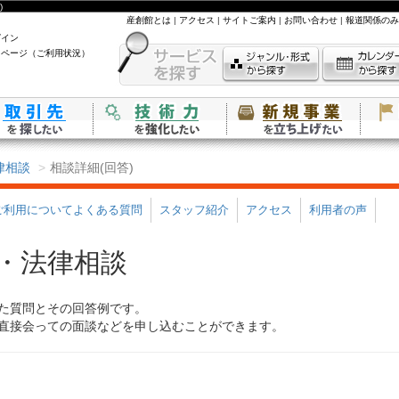
)
産創館とは
|
アクセス
|
サイトご案内
|
お問い合わせ
|
報道関係のみ
グイン
イページ（ご利用状況）
律相談
相談詳細(回答)
ご利用についてよくある質問
スタッフ紹介
アクセス
利用者の声
・法律相談
た質問とその回答例です。
直接会っての面談などを申し込むことができます。