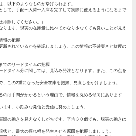
は、以下のようなものが挙げられます。
として、手配〜入荷〜入庫を完了して実際に使えるようになるまで
排除してください。）
ります。現実の在庫量に比べてかなり少なくても良いことが見え
情報の把握
新されているかを確認しましょう。この情報の不確実さと鮮度の
までのリードタイムの把握
ドタイム分に関しては、見込み発注となります。また、この点を
、この2重になった安全在庫を把握、見直しをかけましょう。
のは手間がかかるという理由で、情報を丸める傾向にあります
ます。小刻みな発信と受信に努めましょう。
際の動きを見えなくしがちです。平均３０個でも、現実の動きは
状と、最大の振れ幅を発生させる原因を把握しましょう。