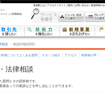
)
産創館とは
|
アクセス
|
サイトご案内
|
お問い合わせ
|
報道関係のみ
グイン
イページ（ご利用状況）
律相談
相談詳細(回答)
ご利用についてよくある質問
スタッフ紹介
アクセス
利用者の声
・法律相談
た質問とその回答例です。
直接会っての面談などを申し込むことができます。