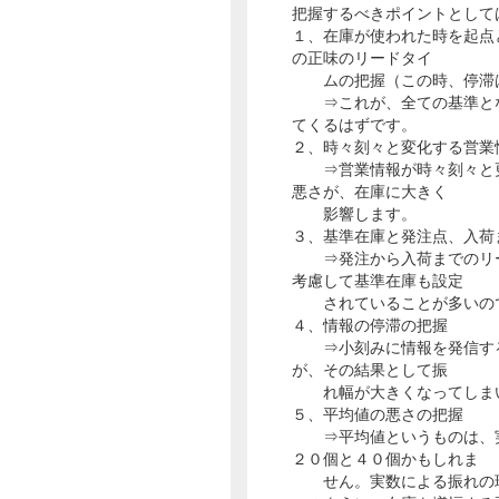
把握するべきポイントとして
１、在庫が使われた時を起点
の正味のリードタイ
ムの把握（この時、停滞は
⇒これが、全ての基準とな
てくるはずです。
２、時々刻々と変化する営業
⇒営業情報が時々刻々と更
悪さが、在庫に大きく
影響します。
３、基準在庫と発注点、入荷
⇒発注から入荷までのリー
考慮して基準在庫も設定
されていることが多いので
４、情報の停滞の把握
⇒小刻みに情報を発信する
が、その結果として振
れ幅が大きくなってしまい
５、平均値の悪さの把握
⇒平均値というものは、実
２０個と４０個かもしれま
せん。実数による振れの現