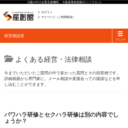
大阪の中小企業支援機関。 大阪産業創造館(サンソウカン)
ログイン
マイページ（ご利用状況）
Toggle
経営相談室
navigati
メニュー
よくある経営・法律相談
今までいただいたご質問の中で多かった質問とその回答例です。
詳細画面から専門家に、メール相談や直接会っての面談などを申
し込むことができます。
パワハラ研修とセクハラ研修は別の内容でし
ょうか？