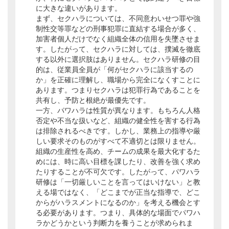
に大きな違いがあります。
まず、セクハラについては、不同意わいせつ罪や強
制性交等罪などの刑事犯罪に直結する場合が多く、
加害者個人だけでなく組織全体の信用を失墜させま
す。したがって、セクハラに対しては、撲滅を徹底
する以外に選択肢はありません。セクハラ研修の目
的は、従業員全員が「何がセクハラに該当するの
か」を正確に理解し、職場から完全になくすことに
あります。つまりセクハラは犯罪行為であることを
共有し、予防と根絶が最優先です。
一方、パワハラは性質が異なります。もちろん人格
否定や不当な扱いなど、組織の健全性を害する行為
は排除されるべきです。しかし、業務上の指導や厳
しい要求そのものがすべて不適切とは限りません。
組織の生産性を高め、チームの成果を最大化するた
めには、時に高い目標を課したり、改善を強く求め
たりすることが不可欠です。したがって、パワハラ
研修は「一切厳しいことを言ってはいけない」と教
える場ではなく、「どこまでが正当な指導で、どこ
からがハラスメントになるのか」を考える機会とす
る必要があります。つまり、具体的な場面でパワハ
ラかどうかという判断力を養うことが求められま